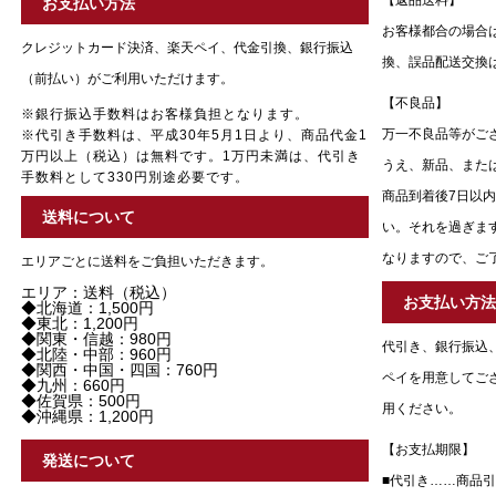
【返品送料】
お支払い方法
お客様都合の場合
クレジットカード決済、楽天ペイ、代金引換、銀行振込
換、誤品配送交換
（前払い）がご利用いただけます。
【不良品】
※銀行振込手数料はお客様負担となります。
万一不良品等がご
※代引き手数料は、平成30年5月1日より、商品代金1
万円以上（税込）は無料です。1万円未満は、代引き
うえ、新品、また
手数料として330円別途必要です。
商品到着後7日以
送料について
い。それを過ぎま
なりますので、ご
エリアごとに送料をご負担いただきます。
エリア：送料（税込）
お支払い方
◆北海道：1,500円
◆東北：1,200円
◆関東・信越：980円
代引き、銀行振込
◆北陸・中部：960円
◆関西・中国・四国：760円
ペイを用意してご
◆九州：660円
◆佐賀県：500円
用ください。
◆沖縄県：1,200円
【お支払期限】
発送について
■代引き……商品