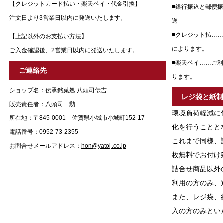
【クレジットカード払い・楽天ペイ・代金引換】
■銀行振込と郵便
注文日より3営業日以内に発送いたします。
送
■クレジット払…
【上記以外のお支払い方法】
によります。
ご入金確認後、2営業日以内に発送いたします。
■楽天ペイ……ご
ご連絡先
ります。
ショップ名：伝承銘菓処 八頭司伝吉
レジ袋と紙
販売責任者：八頭司 勲
環境負荷軽減に
所在地：〒845-0001 佐賀県小城市小城町152-17
化を行うことと
電話番号：0952-73-2355
これまで同様、
お問合せメールアドレス：
hon@yatoji.co.jp
枚無料でお付け
詰合せ商品以外
利用の方のみ、
また、レジ袋、
入の方のみとい