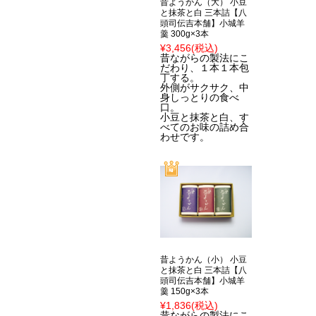
昔ようかん（大） 小豆
と抹茶と白 三本詰【八
頭司伝吉本舗】小城羊
羹 300g×3本
¥3,456
(税込)
昔ながらの製法にこ
だわり、１本１本包
丁する。
外側がサクサク、中
身しっとりの食べ
口。
小豆と抹茶と白、す
べてのお味の詰め合
わせです。
昔ようかん（小） 小豆
と抹茶と白 三本詰【八
頭司伝吉本舗】小城羊
羹 150g×3本
¥1,836
(税込)
昔ながらの製法にこ