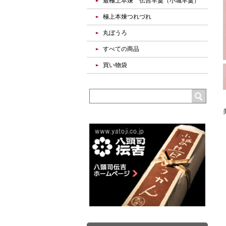
最極上本煉 伝吉羊羹（小城羊羹）
極上本煉つれづれ
丸ぼうろ
すべての商品
買い物袋