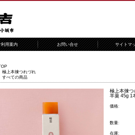
ご利用案内
お問い合せ
サイトマ
TOP
極上本煉つれづれ
すべての商品
極上本煉つ
羊羹 45g 1
価格:
数量:
在庫: