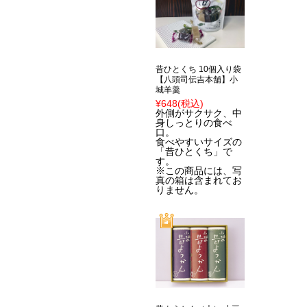
昔ひとくち 10個入り袋
【八頭司伝吉本舗】小
城羊羹
¥648
(税込)
外側がサクサク、中
身しっとりの食べ
口。
食べやすいサイズの
「昔ひとくち」で
す。
※この商品には、写
真の箱は含まれてお
りません。