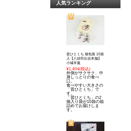
人気ランキング
昔ひとくち 個包装 10袋
入【八頭司伝吉本舗】
小城羊羹
¥1,404
(税込)
外側がサクサク、中
身しっとりの食べ
口。
食べやすい大きさの
「昔ひとくち」で
す。
「昔ひとくち」の2
個入り袋が10袋の箱
詰めでお届けしま
す。