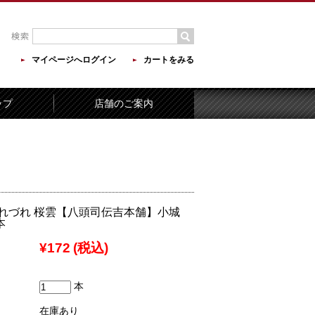
マイページへログイン
カートをみる
ップ
店舗のご案内
れづれ 桜雲【八頭司伝吉本舗】小城
本
¥172
(税込)
本
在庫あり