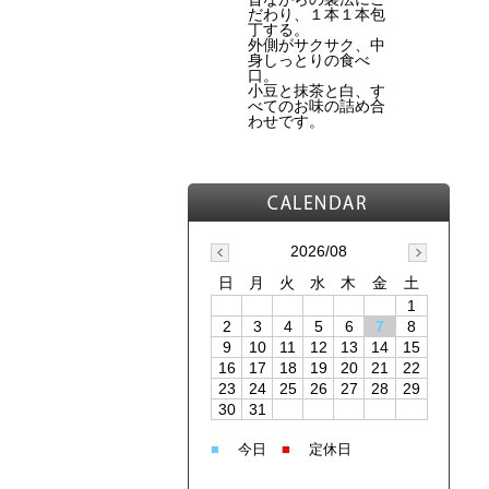
だわり、１本１本包
丁する。
外側がサクサク、中
身しっとりの食べ
口。
小豆と抹茶と白、す
べてのお味の詰め合
わせです。
2026/08
日
月
火
水
木
金
土
1
2
3
4
5
6
7
8
9
10
11
12
13
14
15
16
17
18
19
20
21
22
23
24
25
26
27
28
29
30
31
■
■
今日
定休日