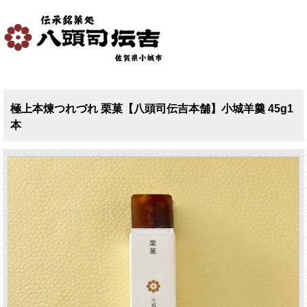
極上本煉つれづれ 栗菓【八頭司伝吉本舗】小城羊羹 45g1
本