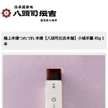
極上本煉つれづれ 本煉【八頭司伝吉本舗】小城羊羹 45g 1
本