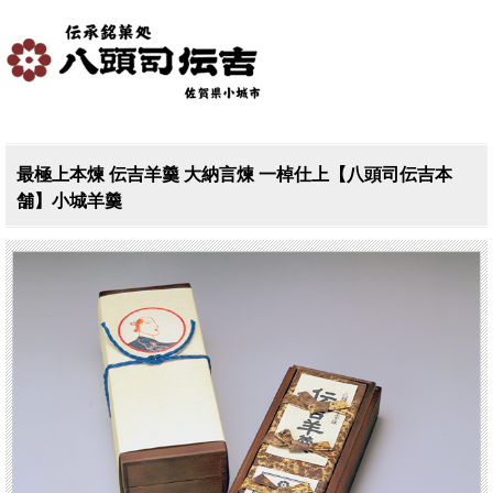
最極上本煉 伝吉羊羹 大納言煉 一棹仕上【八頭司伝吉本
舗】小城羊羹